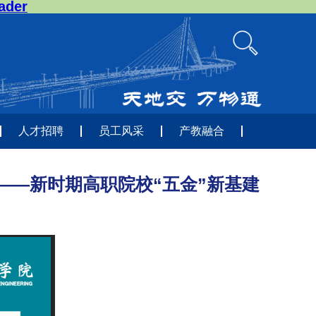
der
人才招聘
员工风采
产教融合
——新时期高职院校“五金”新基建